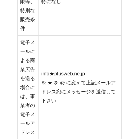
限等、
特になし
特別な
販売条
件
電子メ
ールに
よる商
業広告
info★plusweb.ne.jp
を送る
※ ★ を @ に変えて上記メールア
場合に
ドレス宛にメッセージを送信して
は、事
下さい
業者の
電子メ
ールア
ドレス